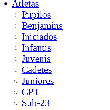
Atletas
Pupilos
Benjamins
Iniciados
Infantis
Juvenis
Cadetes
Juniores
CPT
Sub-23