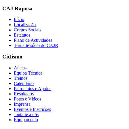
CAJ Raposa
Início
Localização
Corpos Sociais
Estatutos
Plano de Actividades
Torna-te sócio do CAJR
Ciclismo
Atletas
Equipa Técnica
Treinos
Calendário
Patrocínios e Apoios
Resultados
Fotos e Vídeos
Imprensa
Eventos e Inscrições
Junta-te a nós
Equipamento