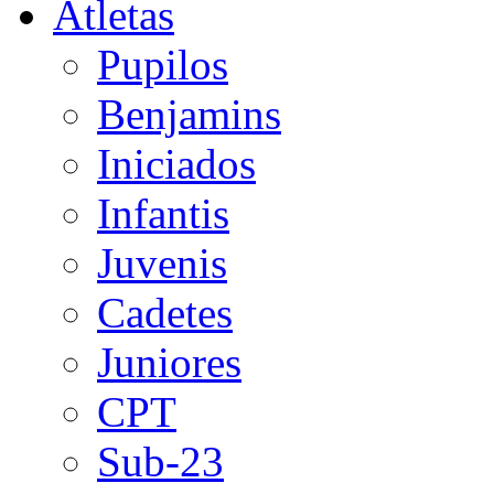
Atletas
Pupilos
Benjamins
Iniciados
Infantis
Juvenis
Cadetes
Juniores
CPT
Sub-23