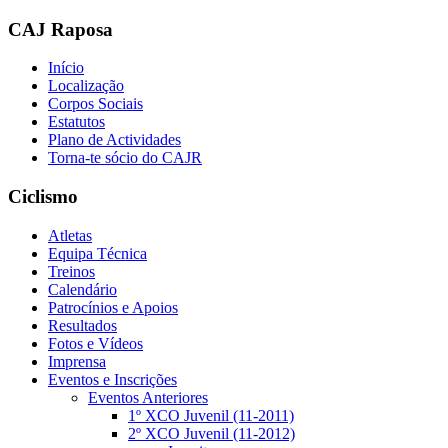
CAJ Raposa
Início
Localização
Corpos Sociais
Estatutos
Plano de Actividades
Torna-te sócio do CAJR
Ciclismo
Atletas
Equipa Técnica
Treinos
Calendário
Patrocínios e Apoios
Resultados
Fotos e Vídeos
Imprensa
Eventos e Inscrições
Eventos Anteriores
1º XCO Juvenil (11-2011)
2º XCO Juvenil (11-2012)